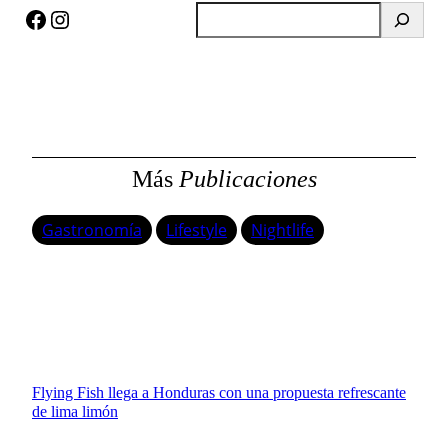
Facebook
Instagram
B
u
s
c
a
r
Más
Publicaciones
Gastronomía
Lifestyle
Nightlife
Flying Fish llega a Honduras con una propuesta refrescante
de lima limón