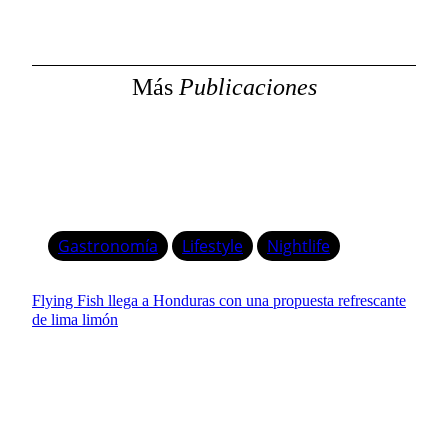
a
r
Más
Publicaciones
Gastronomía
Lifestyle
Nightlife
Flying Fish llega a Honduras con una propuesta refrescante
de lima limón