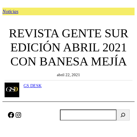
Noticias
REVISTA GENTE SUR
EDICIÓN ABRIL 2021
CON BANESA MEJÍA
abril 22, 2021
GS DESK
Facebook
Instagram
B
u
s
c