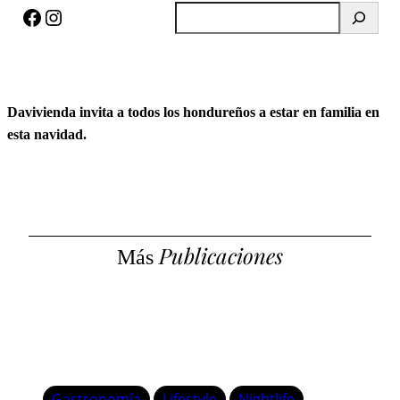
Facebook
Instagram
B
u
s
c
a
Davivienda invita a todos los hondureños a estar en familia en
r
esta navidad.
Publicaciones
Más
Gastronomía
Lifestyle
Nightlife