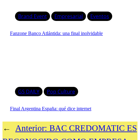
Brand Event
Empresarial
Eventos
Fanzone Banco Atlántida: una final inolvidable
GS DAILY
Pop Culture
Final Argentina España: qué dice internet
←
Anterior:
BAC CREDOMATIC ES