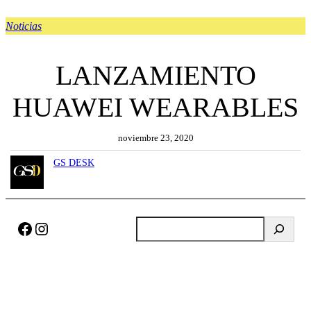
Noticias
LANZAMIENTO
HUAWEI WEARABLES
noviembre 23, 2020
GS DESK
Facebook
Instagram
B
u
s
c
a
r