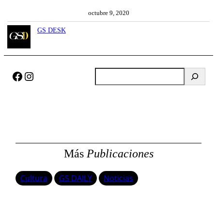
octubre 9, 2020
GS DESK
Facebook
Instagram
B
u
s
c
a
r
Más
Publicaciones
Cultura
GS DAILY
Noticias