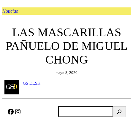
Noticias
LAS MASCARILLAS
PAÑUELO DE MIGUEL
CHONG
mayo 8, 2020
GS DESK
Facebook
Instagram
B
u
s
c