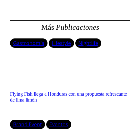
a
r
Más
Publicaciones
Gastronomía
Lifestyle
Nightlife
Flying Fish llega a Honduras con una propuesta refrescante
de lima limón
Brand Event
Eventos