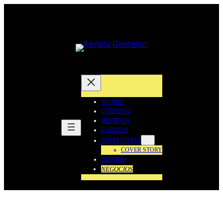
Saltar
al
contenido
MUNDO
LIFESTYLE
DESTINOS
EVENTOS
ENTREVISTAS
COVER STORY
OPINIÓN
NEGOCIOS