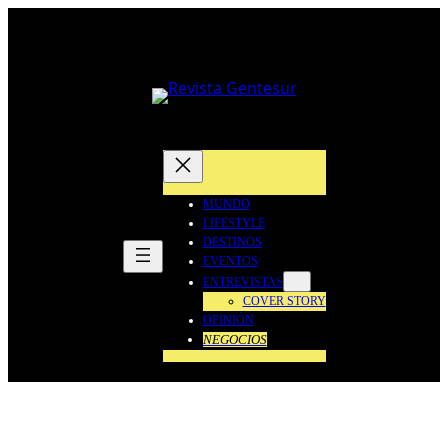
Saltar
al
contenido
MUNDO
LIFESTYLE
DESTINOS
EVENTOS
ENTREVISTAS
COVER STORY
OPINIÓN
NEGOCIOS