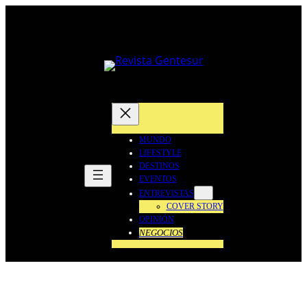
Saltar
al
contenido
MUNDO
LIFESTYLE
DESTINOS
EVENTOS
ENTREVISTAS
COVER STORY
OPINIÓN
NEGOCIOS